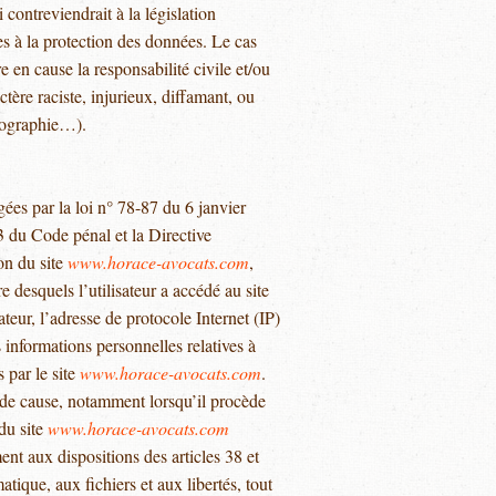
contreviendrait à la législation
ves à la protection des données. Le cas
e en cause la responsabilité civile et/ou
tère raciste, injurieux, diffamant, ou
otographie…).
es par la loi n° 78-87 du 6 janvier
3 du Code pénal et la Directive
on du site
www.horace-avocats.com
,
e desquels l’utilisateur a accédé au site
sateur, l’adresse de protocole Internet (IP)
s informations personnelles relatives à
 par le site
www.horace-avocats.com
.
e de cause, notamment lorsqu’il procède
 du site
www.horace-avocats.com
nt aux dispositions des articles 38 et
atique, aux fichiers et aux libertés, tout