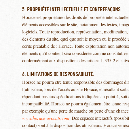
5. PROPRIÉTÉ INTELLECTUELLE ET CONTREFAÇONS.
Horace est propriétaire des droits de propriété intellectuelle
éléments accessibles sur le site, notamment les textes, imag
logiciels. Toute reproduction, représentation, modification, 
des éléments du site, quel que soit le moyen ou le procédé uti
écrite préalable de : Horace. Toute exploitation non autori
éléments qu’il contient sera considérée comme constitutive
conformément aux dispositions des articles L.335-2 et suiva
6. LIMITATIONS DE RESPONSABILITÉ.
Horace ne pourra être tenue responsable des dommages direc
l’utilisateur, lors de l’accès au site Horace, et résultant soit
répondant pas aux spécifications indiquées au point 4, soit
incompatibilité. Horace ne pourra également être tenue res
par exemple qu’une perte de marché ou perte d’une chance) c
www.horace-avocats.com
. Des espaces interactifs (possibi
contact) sont à la disposition des utilisateurs. Horace se ré