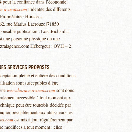
04 pour la confiance dans l’économie
e-avocats.com
l’identité des différents
 Propriétaire : Horace –
, rue Marius Lacrouze |71850
onsable publication : Loïc Richard –
st une personne physique ou une
extralagence.com Hébergeur : OVH – 2
 DES SERVICES PROPOSÉS.
ceptation pleine et entière des conditions
ilisation sont susceptibles d’être
site
www.horace-avocats.com
sont donc
ormalement accessible à tout moment aux
chnique peut être toutefois décidée par
iquer préalablement aux utilisateurs les
ts.com
est mis à jour régulièrement par
e modifiées à tout moment : elles