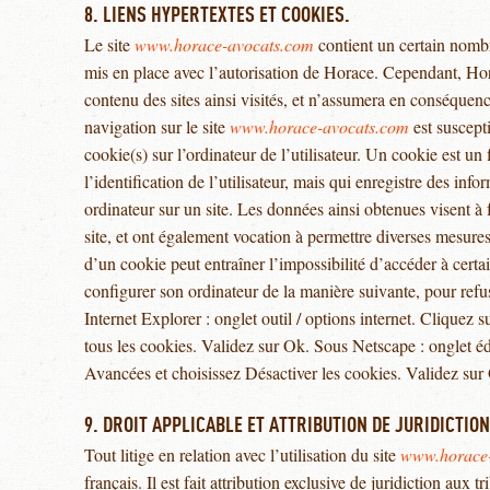
8. LIENS HYPERTEXTES ET COOKIES.
Le site
www.horace-avocats.com
contient un certain nombre
mis en place avec l’autorisation de Horace. Cependant, Horac
contenu des sites ainsi visités, et n’assumera en conséquenc
navigation sur le site
www.horace-avocats.com
est suscepti
cookie(s) sur l’ordinateur de l’utilisateur. Un cookie est un f
l’identification de l’utilisateur, mais qui enregistre des info
ordinateur sur un site. Les données ainsi obtenues visent à fa
site, et ont également vocation à permettre diverses mesures
d’un cookie peut entraîner l’impossibilité d’accéder à certain
configurer son ordinateur de la manière suivante, pour refus
Internet Explorer : onglet outil / options internet. Cliquez 
tous les cookies. Validez sur Ok. Sous Netscape : onglet éd
Avancées et choisissez Désactiver les cookies. Validez sur
9. DROIT APPLICABLE ET ATTRIBUTION DE JURIDICTION
Tout litige en relation avec l’utilisation du site
www.horace-
français. Il est fait attribution exclusive de juridiction aux