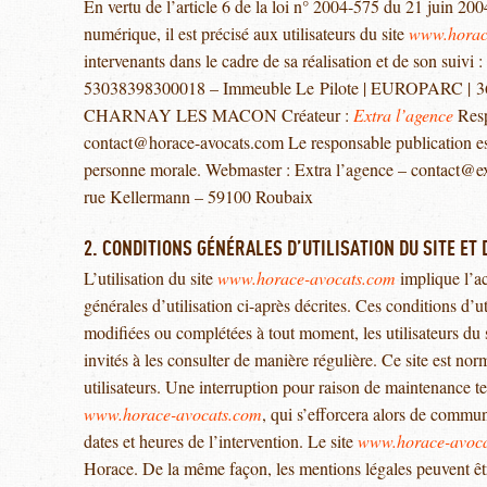
En vertu de l’article 6 de la loi n° 2004-575 du 21 juin 20
numérique, il est précisé aux utilisateurs du site
www.horac
intervenants dans le cadre de sa réalisation et de son suivi :
53038398300018 – Immeuble Le Pilote | EUROPARC | 362
CHARNAY LES MACON Créateur :
Extra l’agence
Resp
contact@horace-avocats.com Le responsable publication e
personne morale. Webmaster : Extra l’agence – contact@
rue Kellermann – 59100 Roubaix
2. CONDITIONS GÉNÉRALES D’UTILISATION DU SITE ET
L’utilisation du site
www.horace-avocats.com
implique l’ac
générales d’utilisation ci-après décrites. Ces conditions d’ut
modifiées ou complétées à tout moment, les utilisateurs du 
invités à les consulter de manière régulière. Ce site est n
utilisateurs. Une interruption pour raison de maintenance te
www.horace-avocats.com
, qui s’efforcera alors de commun
dates et heures de l’intervention. Le site
www.horace-avoca
Horace. De la même façon, les mentions légales peuvent êtr