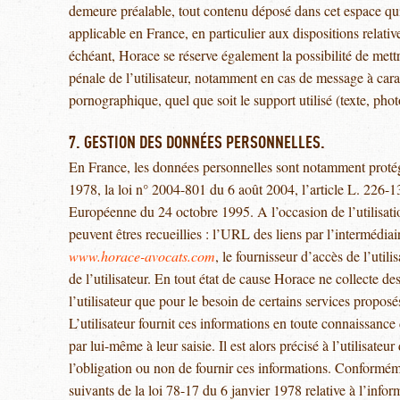
demeure préalable, tout contenu déposé dans cet espace qui 
applicable en France, en particulier aux dispositions relati
échéant, Horace se réserve également la possibilité de mettr
pénale de l’utilisateur, notamment en cas de message à carac
pornographique, quel que soit le support utilisé (texte, ph
7. GESTION DES DONNÉES PERSONNELLES.
En France, les données personnelles sont notamment protégé
1978, la loi n° 2004-801 du 6 août 2004, l’article L. 226-1
Européenne du 24 octobre 1995. A l’occasion de l’utilisati
peuvent êtres recueillies : l’URL des liens par l’intermédiair
www.horace-avocats.com
, le fournisseur d’accès de l’utili
de l’utilisateur. En tout état de cause Horace ne collecte de
l’utilisateur que pour le besoin de certains services proposés
L’utilisateur fournit ces informations en toute connaissanc
par lui-même à leur saisie. Il est alors précisé à l’utilisateur
l’obligation ou non de fournir ces informations. Conforméme
suivants de la loi 78-17 du 6 janvier 1978 relative à l’inform