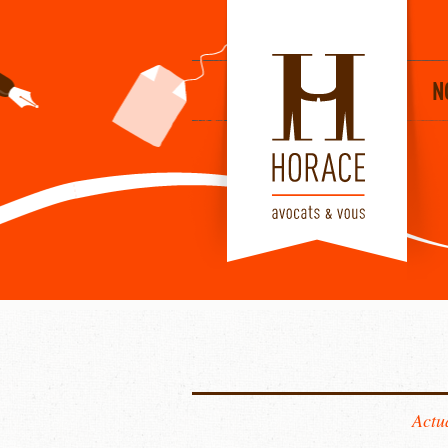
HORACE
N
Actu